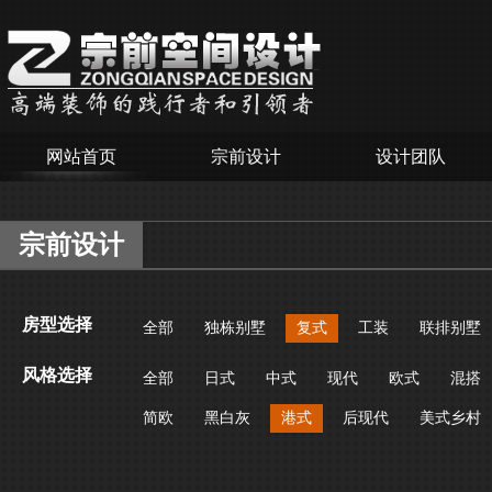
网站首页
宗前设计
设计团队
宗前设计
房型选择
全部
独栋别墅
复式
工装
联排别墅
风格选择
全部
日式
中式
现代
欧式
混搭
简欧
黑白灰
港式
后现代
美式乡村